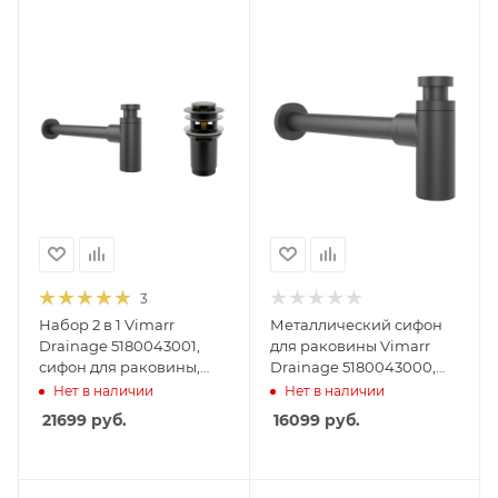
3
Набор 2 в 1 Vimarr
Металлический сифон
Drainage 5180043001,
для раковины Vimarr
сифон для раковины,
Drainage 5180043000,
донный клапан с
черный матовый
Нет в наличии
Нет в наличии
переливом, матовый
21699
руб.
16099
руб.
черный