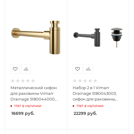
Металлический сифон
Набор 2 в 1 Vimarr
для раковины Vimarr
Drainage 5180043003,
Drainage 5180044000,
сифон для раковины,
золото
донный клапан
Нет в наличии
Нет в наличии
универсальный,
16699
руб.
22299
руб.
матовый черный