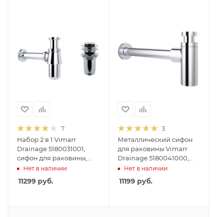
7
3
Набор 2 в 1 Vimarr
Металлический сифон
Drainage 5180031001,
для раковины Vimarr
сифон для раковины,
Drainage 5180041000,
донный клапан с
хром
Нет в наличии
Нет в наличии
переливом, хром
11299
руб.
11199
руб.