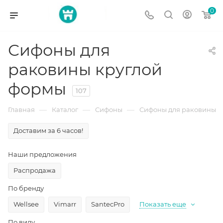
0
Сифоны для
раковины круглой
формы
107
—
—
—
Главная
Каталог
Сифоны
Сифоны для раковины
Доставим за 6 часов!
Наши предложения
Распродажа
По бренду
Wellsee
Vimarr
SantecPro
Показать еще
По виду