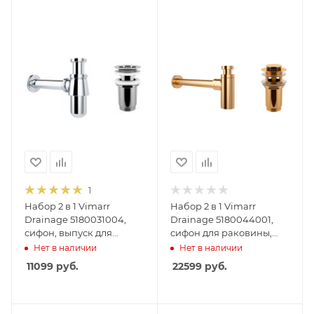
1
Набор 2 в 1 Vimarr
Набор 2 в 1 Vimarr
Drainage 5180031004,
Drainage 5180044001,
сифон, выпуск для
сифон для раковины,
раковины, хром
донный клапан с
Нет в наличии
Нет в наличии
переливом, золото
11099
руб.
22599
руб.