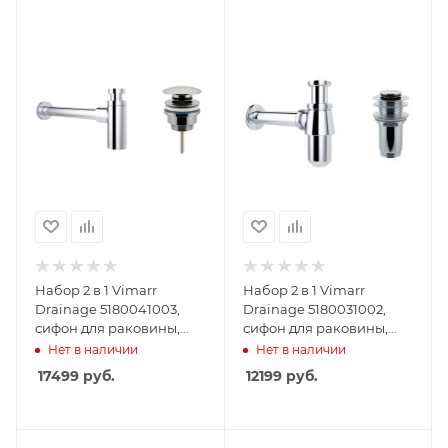
Набор 2 в 1 Vimarr
Набор 2 в 1 Vimarr
Drainage 5180041003,
Drainage 5180031002,
сифон для раковины,
сифон для раковины,
донный клапан
донный клапан без
Нет в наличии
Нет в наличии
универсальный, хром
перелива, хром
17499
руб.
12199
руб.