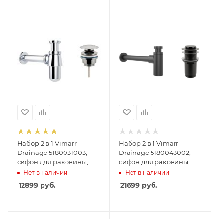
1
Набор 2 в 1 Vimarr
Набор 2 в 1 Vimarr
Drainage 5180031003,
Drainage 5180043002,
сифон для раковины,
сифон для раковины,
донный клапан
донный клапан без
Нет в наличии
Нет в наличии
универсальный, хром
перелива, матовый
12899
руб.
21699
руб.
черный