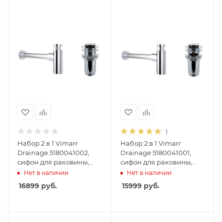
1
Набор 2 в 1 Vimarr
Набор 2 в 1 Vimarr
Drainage 5180041002,
Drainage 5180041001,
сифон для раковины,
сифон для раковины,
донный клапан без
донный клапан с
Нет в наличии
Нет в наличии
перелива, хром
переливом, хром
16899
руб.
15999
руб.