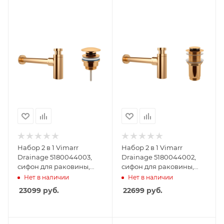
Набор 2 в 1 Vimarr
Набор 2 в 1 Vimarr
Drainage 5180044003,
Drainage 5180044002,
сифон для раковины,
сифон для раковины,
донный клапан
донный клапан без
Нет в наличии
Нет в наличии
универсальный, золото
перелива, золото
23099
руб.
22699
руб.