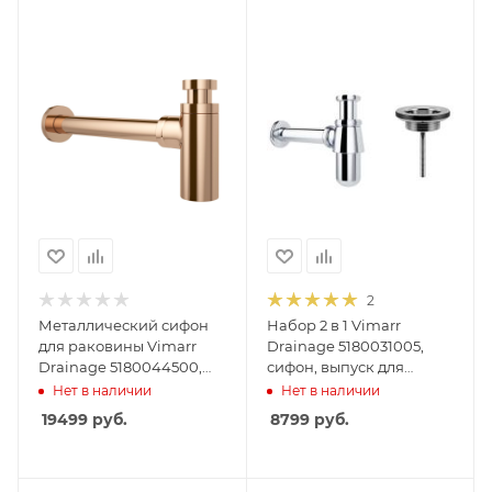
2
Металлический сифон
Набор 2 в 1 Vimarr
для раковины Vimarr
Drainage 5180031005,
Drainage 5180044500,
сифон, выпуск для
розовое золото
раковины
Нет в наличии
Нет в наличии
универсальный, хром
19499
руб.
8799
руб.