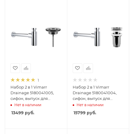
1
Набор 2 в 1 Vimarr
Набор 2 в 1 Vimarr
Drainage 5180041005,
Drainage 5180041004,
сифон, выпуск для
сифон, выпуск для
раковины
раковины, хром
Нет в наличии
Нет в наличии
универсальный, хром
13499
руб.
15799
руб.