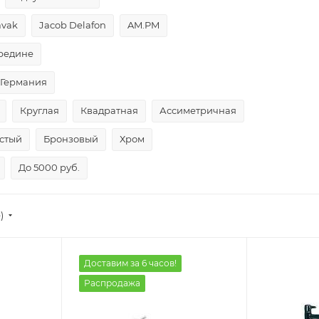
avak
Jacob Delafon
AM.PM
редине
Германия
Круглая
Квадратная
Ассиметричная
стый
Бронзовый
Хром
До 5000 руб.
)
Доставим за 6 часов!
Распродажа