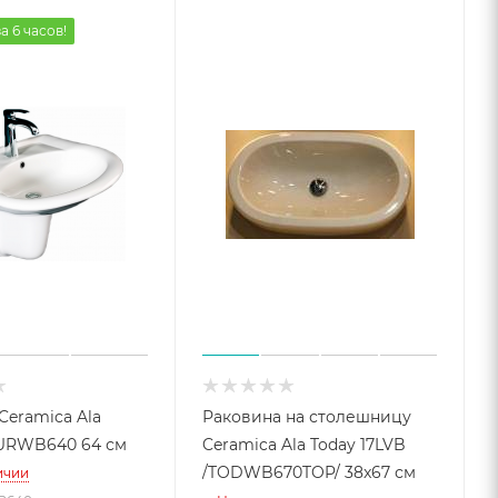
а 6 часов!
Ceramica Ala
Раковина на столешницу
URWB640 64 см
Ceramica Ala Today 17LVB
/TODWB670TOP/ 38x67 см
ичии