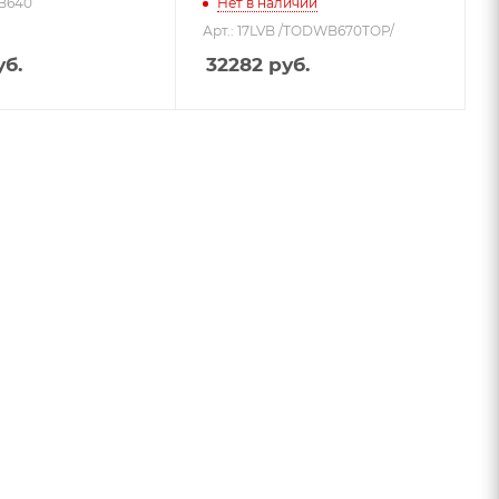
B640
Нет в наличии
Арт.: 17LVB /TODWB670TOP/
б.
32282
руб.