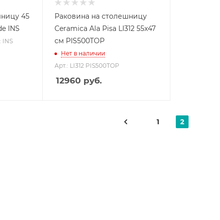
шницу 45
Раковина на столешницу
de INS
Ceramica Ala Pisa LI312 55х47
см PIS500TOP
: INS
Нет в наличии
Арт.: LI312 PIS500TOP
12960
руб.
1
2