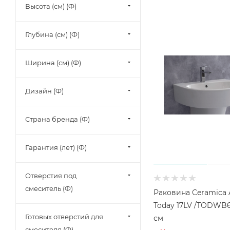
Высота (см) (Ф)
Глубина (см) (Ф)
Ширина (см) (Ф)
Дизайн (Ф)
Страна бренда (Ф)
Гарантия (лет) (Ф)
Отверстия под
смеситель (Ф)
Раковина Ceramica 
Today 17LV /TODWB
Готовых отверстий для
см
смесителя (Ф)