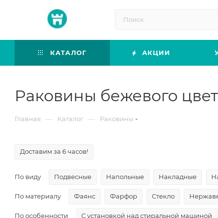
КАТАЛОГ
АКЦИИ
Раковины бежевого цве
—
—
Главная
Каталог
Раковины
Доставим за 6 часов!
По виду
Подвесные
Напольные
Накладные
Н
По материалу
Фаянс
Фарфор
Стекло
Нержаве
По особенности
С установкой над стиральной машиной