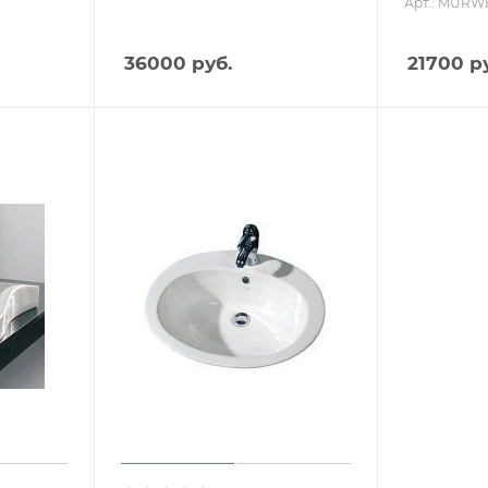
Арт.: MURW
36000
руб.
21700
ру