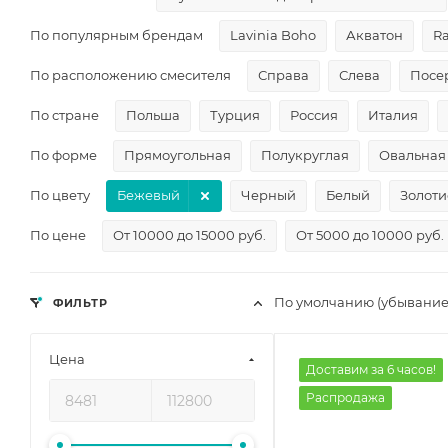
По популярным брендам
Lavinia Boho
Акватон
R
По расположению смесителя
Справа
Слева
Посе
По стране
Польша
Турция
Россия
Италия
По форме
Прямоугольная
Полукруглая
Овальная
По цвету
Бежевый
Черный
Белый
Золоти
По цене
От 10000 до 15000 руб.
От 5000 до 10000 руб.
По умолчанию (убывание
ФИЛЬТР
Цена
Доставим за 6 часов!
Распродажа