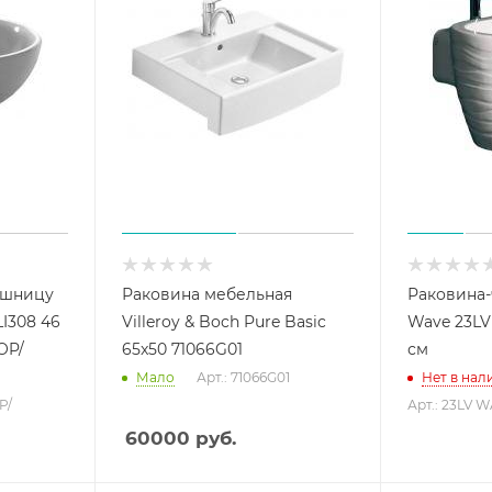
ешницу
Раковина мебельная
Раковина-
LI308 46
Villeroy & Boch Pure Basic
Wave 23L
OP/
65x50 71066G01
см
Мало
Арт.: 71066G01
Нет в нал
P/
Арт.: 23LV
60000
руб.