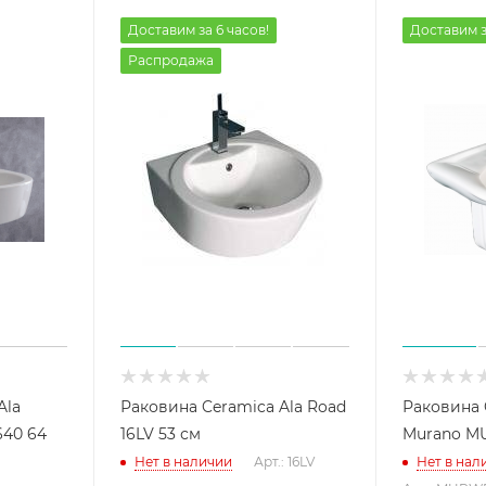
Доставим за 6 часов!
Доставим з
Распродажа
Ala
Раковина Ceramica Ala Road
Раковина 
640 64
16LV 53 см
Murano M
Нет в наличии
Арт.: 16LV
Нет в нал