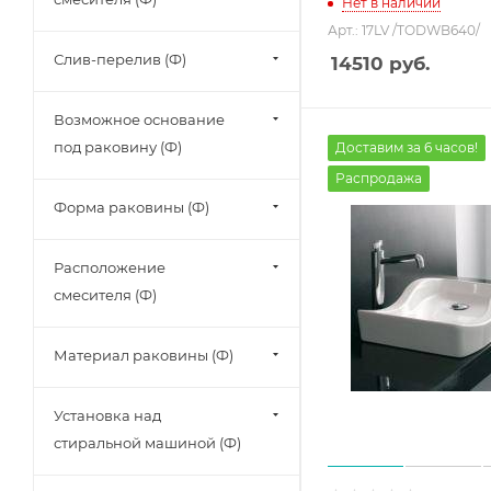
Нет в наличии
Арт.: 17LV /TODWB640/
Слив-перелив (Ф)
14510
руб.
Возможное основание
под раковину (Ф)
Доставим за 6 часов!
Распродажа
Форма раковины (Ф)
Расположение
смесителя (Ф)
Материал раковины (Ф)
Установка над
стиральной машиной (Ф)