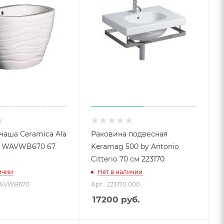
чаша Ceramica Ala
Раковина подвесная
V WAVWB670 67
Keramag 500 by Antonio
Citterio 70 см 223170
ичии
Нет в наличии
 WAVWB670
Арт.: 223170.000
17200
руб.