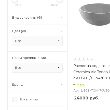
8481
112800
Вид раковины (Ф)
Цвет (Ф)
Все
Наши предложения
Раковина под стол
Все
Ceramica Ala Tondo 
см LI308 /TON470UT
Бренд
Мало
Арт.: LI308 /TON470UTO
24000
руб.
В наличии