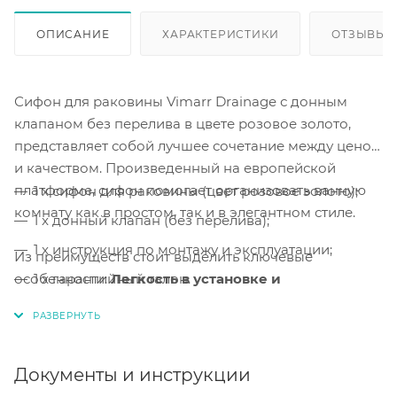
ОПИСАНИЕ
ХАРАКТЕРИСТИКИ
ОТЗЫВЫ
Сифон для раковины Vimarr Drainage с донным
клапаном без перелива в цвете розовое золото,
представляет собой лучшее сочетание между ценой
и качеством. Произведенный на европейской
платформе, сифон помогает организовать ванную
1 x сифон для раковины (цвет розовое золото);
комнату как в простом, так и в элегантном стиле.
1 x донный клапан (без перелива);
1 x инструкция по монтажу и эксплуатации;
Из преимуществ стоит выделить ключевые
особенности:
1 x гарантийный талон.
Легкость в установке и
обслуживании, а также, сверхпрочные
материалы.
Легкая сборка и монтаж.
Сборка и монтаж
сифона
Документы и инструкции
выполняется за несколько минут.