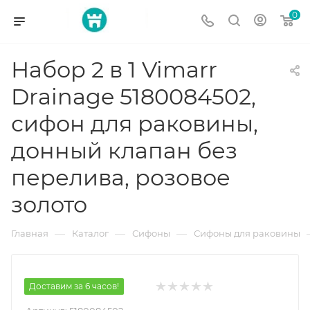
0
Набор 2 в 1 Vimarr
Drainage 5180084502,
сифон для раковины,
донный клапан без
перелива, розовое
золото
—
—
—
Главная
Каталог
Сифоны
Сифоны для раковины
Доставим за 6 часов!