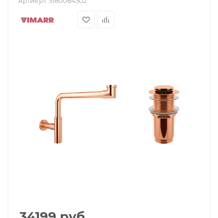
Артикул:
5180084502
34199
руб.