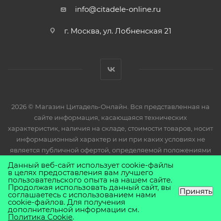
info@citadele-online.ru
г. Москва, ул. Лобненская 21
2026 © Магазин Цитадель-Онлайн. Вся представленная на
сайте информация, касающаяся технических
характеристик, наличия на складе, стоимости товаров, носит
информационный характер и ни при каких условиях не
является публичной офертой, определяемой положениями
Статьи 437(2) Гражданского кодекса РФ.
Данный веб-сайт использует cookie-файлы
в целях предоставления вам лучшего
пользовательского опыта на нашем сайте.
Продолжая использовать данный сайт, вы
Принять
соглашаетесь с использованием нами
cookie-файлов. Для получения
дополнительной информации см.
Политика Cookie
.