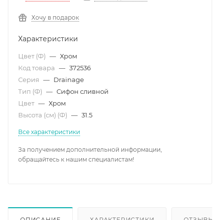
Хочу в подарок
Характеристики
Цвет (Ф)
—
Хром
Код товара
—
372536
Серия
—
Drainage
Тип (Ф)
—
Сифон сливной
Цвет
—
Хром
Высота (см) (Ф)
—
31.5
Все характеристики
За получением дополнительной информации,
обращайтесь к нашим специалистам!
ОПИСАНИЕ
ХАРАКТЕРИСТИКИ
ОТЗЫВЫ (