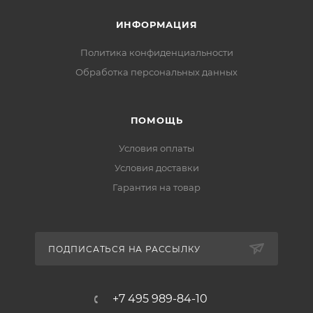
Специальное защитное покрытие препятствует
скоплению грязи и отложений, способствующих
ИНФОРМАЦИЯ
засорению изделия.
Политика конфиденциальности
Комплект поставки:
Обработка персональных данных
ПОМОЩЬ
Условия оплаты
Условия доставки
Гарантия на товар
ПОДПИСАТЬСЯ НА РАССЫЛКУ
+7 495 989-84-10