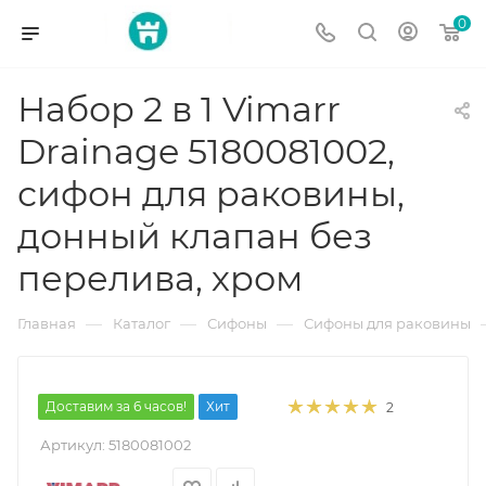
0
Набор 2 в 1 Vimarr
Drainage 5180081002,
сифон для раковины,
донный клапан без
перелива, хром
—
—
—
Главная
Каталог
Сифоны
Сифоны для раковины
Доставим за 6 часов!
Хит
2
Артикул:
5180081002