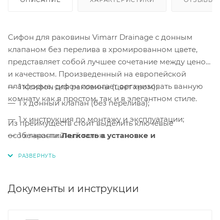
Сифон для раковины Vimarr Drainage с донным
клапаном без перелива в хромированном цвете,
представляет собой лучшее сочетание между ценой
и качеством. Произведенный на европейской
платформе, сифон помогает организовать ванную
1 x сифон для раковины (цвет хром);
комнату как в простом, так и в элегантном стиле.
1 x донный клапан (без перелива);
1 x инструкция по монтажу и эксплуатации;
Из преимуществ стоит выделить ключевые
особенности:
1 x гарантийный талон.
Легкость в установке и
обслуживании, а также, сверхпрочные
материалы.
Легкая сборка и монтаж.
Сборка и монтаж
сифона
Документы и инструкции
выполняется за несколько минут.