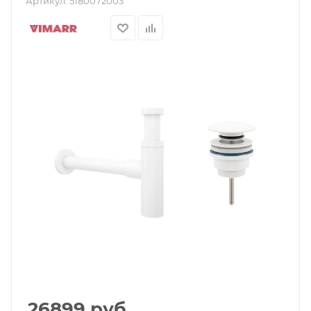
Артикул:
5180072003
26899
руб.