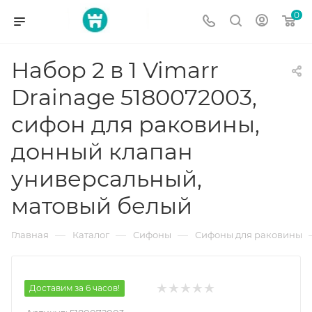
0
Набор 2 в 1 Vimarr
Drainage 5180072003,
сифон для раковины,
донный клапан
универсальный,
матовый белый
—
—
—
Главная
Каталог
Сифоны
Сифоны для раковины
Доставим за 6 часов!