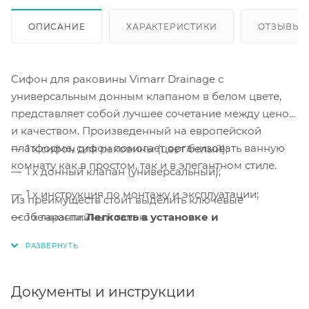
ОПИСАНИЕ
ХАРАКТЕРИСТИКИ
ОТЗЫВЫ
Сифон для раковины Vimarr Drainage с
универсальным донным клапаном в белом цвете,
представляет собой лучшее сочетание между ценой
и качеством. Произведенный на европейской
платформе, сифон помогает организовать ванную
1 x сифон для раковины (цвет белый);
комнату как в простом, так и в элегантном стиле.
1 x донный клапан (универсальный);
1 x инструкция по монтажу и эксплуатации;
Из преимуществ стоит выделить ключевые
особенности:
1 x гарантийный талон.
Легкость в установке и
обслуживании, а также, сверхпрочные
материалы.
Легкая сборка и монтаж.
Сборка и монтаж
сифона
Документы и инструкции
выполняется за несколько минут.