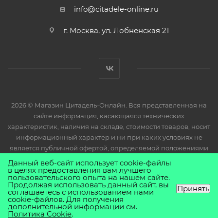
info@citadele-online.ru
г. Москва, ул. Лобненская 21
2026 © Магазин Цитадель-Онлайн. Вся представленная на
сайте информация, касающаяся технических
характеристик, наличия на складе, стоимости товаров, носит
информационный характер и ни при каких условиях не
является публичной офертой, определяемой положениями
Статьи 437(2) Гражданского кодекса РФ.
Данный веб-сайт использует cookie-файлы
в целях предоставления вам лучшего
пользовательского опыта на нашем сайте.
Продолжая использовать данный сайт, вы
Принять
соглашаетесь с использованием нами
cookie-файлов. Для получения
дополнительной информации см.
Политика Cookie
.