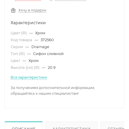
Хочу в подарок
Характеристики
Цвет (Ф)
—
Хром
Код товара
—
372560
Серия
—
Drainage
Тип (Ф)
—
Сифон сливной
Цвет
—
Хром
Высота (см) (Ф)
—
20.9
Все характеристики
За получением дополнительной информации,
обращайтесь к нашим специалистам!
ОПИСАНИЕ
ХАРАКТЕРИСТИКИ
ОТЗЫВЫ