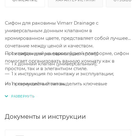
Сифон для раковины Vimarr Drainage с
универсальным донным клапаном в
хромированном цвете, представляет собой лучшее
сочетание между ценой и качеством.
Произведенный на европейской платформе, сифон
1 x сифон для раковины (цвет хром);
помогает организовать ванную комнату как в
1 x донный клапан (универсальный);
простом, так и в элегантном стиле.
1 x инструкция по монтажу и эксплуатации;
Из преимуществ стоит выделить ключевые
1 x гарантийный талон.
особенности:
Легкость в установке и
обслуживании, а также, сверхпрочные
материалы.
Документы и инструкции
Легкая сборка и монтаж.
Сборка и монтаж
сифона
выполняется за несколько минут.