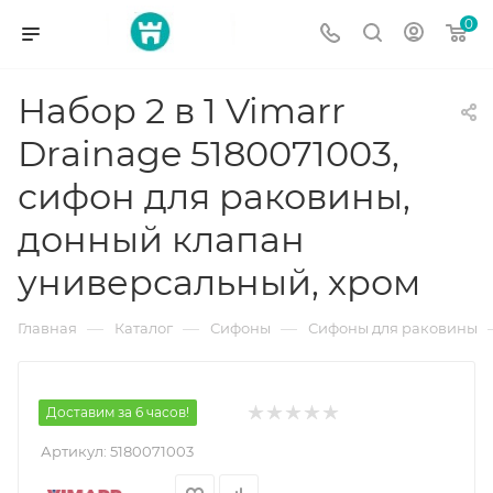
0
Набор 2 в 1 Vimarr
Drainage 5180071003,
сифон для раковины,
донный клапан
универсальный, хром
—
—
—
Главная
Каталог
Сифоны
Сифоны для раковины
Доставим за 6 часов!
Артикул:
5180071003