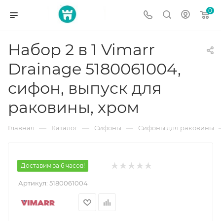
0
Набор 2 в 1 Vimarr
Drainage 5180061004,
сифон, выпуск для
раковины, хром
—
—
—
Главная
Каталог
Сифоны
Сифоны для раковины
Доставим за 6 часов!
Артикул:
5180061004