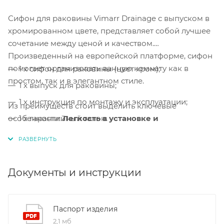
Сифон для раковины Vimarr Drainage с выпуском в
хромированном цвете, представляет собой лучшее
сочетание между ценой и качеством.
Произведенный на европейской платформе, сифон
помогает организовать ванную комнату как в
1 x сифон для раковины (цвет хром);
простом, так и в элегантном стиле.
1 x выпуск для раковины;
1 x инструкция по монтажу и эксплуатации;
Из преимуществ стоит выделить ключевые
особенности:
1 x гарантийный талон.
Легкость в установке и
обслуживании, а также, сверхпрочные
материалы.
Легкая сборка и монтаж.
Сборка и монтаж
сифона
Документы и инструкции
выполняется за несколько минут.
Регулировка по высоте и длине.
Благодаря
Паспорт изделия
регулировке по высоте и длине, установка изделия
2,1 мб