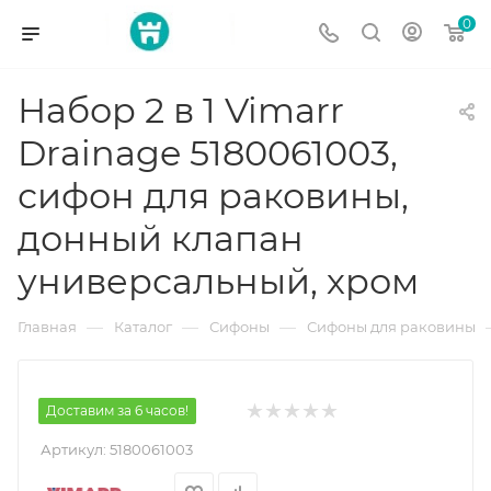
0
Набор 2 в 1 Vimarr
Drainage 5180061003,
сифон для раковины,
донный клапан
универсальный, хром
—
—
—
Главная
Каталог
Сифоны
Сифоны для раковины
Доставим за 6 часов!
Артикул:
5180061003