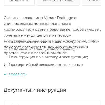
Сифон для раковины Vimarr Drainage с
универсальным донным клапаном в
хромированном цвете, представляет собой лучшее
сочетание между ценой и качеством.
Произведенный на европейской платформе, сифон
1 x сифон для раковины (цвет хром);
помогает организовать ванную комнату как в
1 x донный клапан (универсальный);
простом, так и в элегантном стиле.
1 x инструкция по монтажу и эксплуатации;
Из преимуществ стоит выделить ключевые
1 x гарантийный талон.
особенности:
Легкость в установке и
обслуживании, а также, сверхпрочные
материалы.
Документы и инструкции
Легкая сборка и монтаж.
Сборка и монтаж
сифона
выполняется за несколько минут.