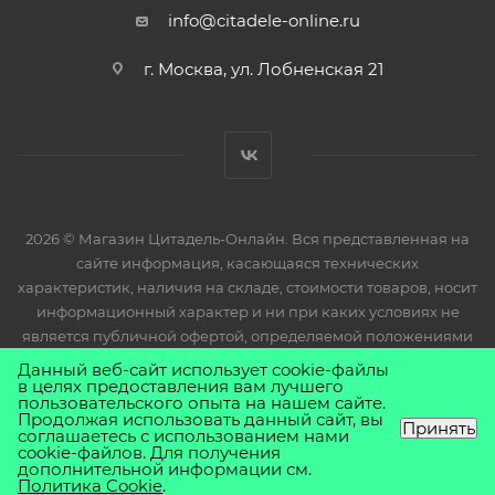
info@citadele-online.ru
г. Москва, ул. Лобненская 21
2026 © Магазин Цитадель-Онлайн. Вся представленная на
сайте информация, касающаяся технических
характеристик, наличия на складе, стоимости товаров, носит
информационный характер и ни при каких условиях не
является публичной офертой, определяемой положениями
Статьи 437(2) Гражданского кодекса РФ.
Данный веб-сайт использует cookie-файлы
в целях предоставления вам лучшего
пользовательского опыта на нашем сайте.
Продолжая использовать данный сайт, вы
Принять
соглашаетесь с использованием нами
cookie-файлов. Для получения
дополнительной информации см.
Политика Cookie
.