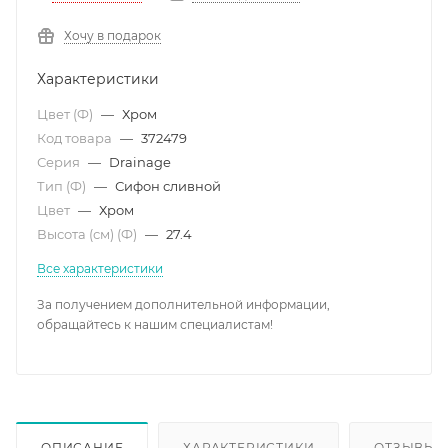
Хочу в подарок
Характеристики
Цвет (Ф)
—
Хром
Код товара
—
372479
Серия
—
Drainage
Тип (Ф)
—
Сифон сливной
Цвет
—
Хром
Высота (см) (Ф)
—
27.4
Все характеристики
За получением дополнительной информации,
обращайтесь к нашим специалистам!
ОПИСАНИЕ
ХАРАКТЕРИСТИКИ
ОТЗЫВЫ