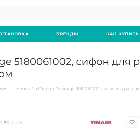
УСТАНОВКА
БРЕНДЫ
КАК КУПИТЬ
nage 5180061002, сифон для
ром
—
ны
Набор 2 в 1 Vimarr Drainage 5180061002, сифон для рако
5180061002