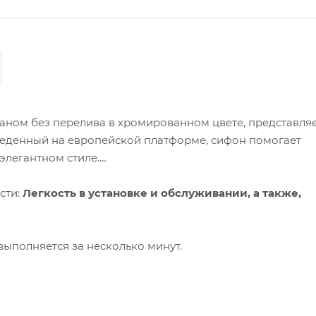
аном без перелива в хромированном цвете, представля
веденный на европейской платформе, сифон помогает
 элегантном стиле.
сти:
Легкость в установке и обслуживании, а также,
выполняется за несколько минут.
овке по высоте и длине, установка изделия помогает