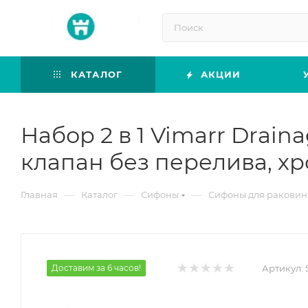
КАТАЛОГ
АКЦИИ
Набор 2 в 1 Vimarr Drai
клапан без перелива, х
—
—
—
Главная
Каталог
Сифоны
Сифоны для ракови
Доставим за 6 часов!
Артикул: