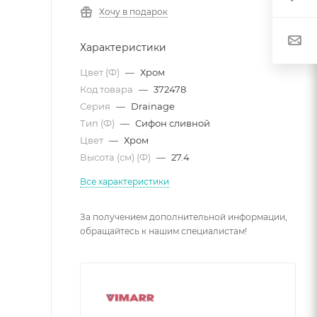
Хочу в подарок
Характеристики
Цвет (Ф)
—
Хром
Код товара
—
372478
Серия
—
Drainage
Тип (Ф)
—
Сифон сливной
Цвет
—
Хром
Высота (см) (Ф)
—
27.4
Все характеристики
За получением дополнительной информации,
обращайтесь к нашим специалистам!