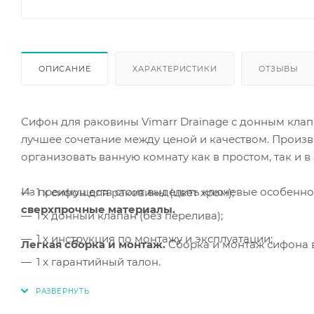
ОПИСАНИЕ
ХАРАКТЕРИСТИКИ
ОТЗЫВЫ
Сифон для раковины Vimarr Drainage с донным клап
лучшее сочетание между ценой и качеством. Произ
организовать ванную комнату как в простом, так и в
Из преимуществ стоит выделить ключевые особенно
1 x сифон для раковины (цвет хром);
сверхпрочные материалы.
1 x донный клапан (без перелива);
1 x инструкция по монтажу и эксплуатации;
Легкая сборка и монтаж.
Сборка и монтаж
сифона 
1 x гарантийный талон.
Регулировка по высоте и длине.
Благодаря регулир
адаптировать его для нестандартных санузлов.